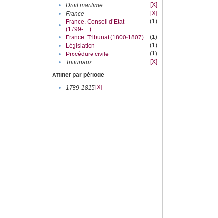
[X]
•
Droit maritime
[X]
•
France
(1)
France. Conseil d’Etat
•
(1799-....)
(1)
•
France. Tribunat (1800-1807)
(1)
•
Législation
(1)
•
Procédure civile
[X]
•
Tribunaux
Affiner par période
[X]
•
1789-1815