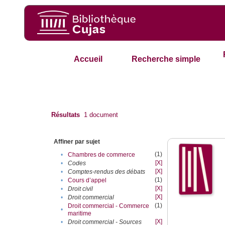
Accueil
Recherche simple
Résultats
1
document
Affiner par sujet
(1)
•
Chambres de commerce
[X]
•
Codes
[X]
•
Comptes-rendus des débats
(1)
•
Cours d’appel
[X]
•
Droit civil
[X]
•
Droit commercial
(1)
Droit commercial - Commerce
•
maritime
[X]
•
Droit commercial - Sources