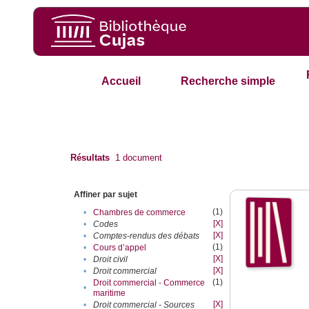
Accueil
Recherche simple
Résultats
1
document
Affiner par sujet
(1)
•
Chambres de commerce
[X]
•
Codes
[X]
•
Comptes-rendus des débats
(1)
•
Cours d’appel
[X]
•
Droit civil
[X]
•
Droit commercial
(1)
Droit commercial - Commerce
•
maritime
[X]
•
Droit commercial - Sources