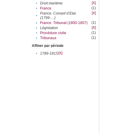
[X]
•
Droit maritime
(1)
•
France
[X]
France. Conseil d’Etat
•
(1799-....)
(1)
•
France. Tribunat (1800-1807)
[X]
•
Législation
(1)
•
Procédure civile
(1)
•
Tribunaux
Affiner par période
[X]
•
1789-1815