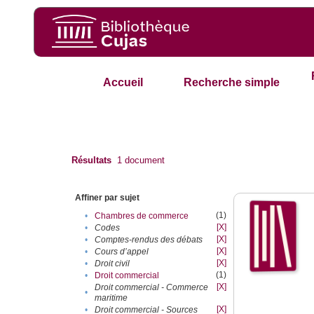
Accueil
Recherche simple
Résultats
1
document
Affiner par sujet
(1)
•
Chambres de commerce
[X]
•
Codes
[X]
•
Comptes-rendus des débats
[X]
•
Cours d’appel
[X]
•
Droit civil
(1)
•
Droit commercial
[X]
Droit commercial - Commerce
•
maritime
[X]
•
Droit commercial - Sources