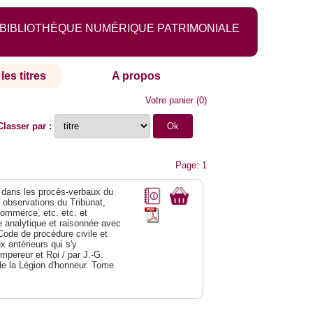
BIBLIOTHÈQUE NUMÉRIQUE PATRIMONIALE
les titres
A propos
Votre panier
(
0
)
Classer par :
Page: 1
dans les procès-verbaux du
s observations du Tribunat,
commerce, etc. etc. et
analytique et raisonnée avec
Code de procédure civile et
 antérieurs qui s'y
Empereur et Roi / par J.-G.
de la Légion d'honneur. Tome