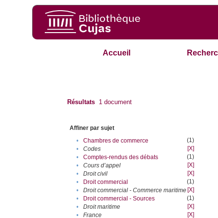
Accueil
Recherc
Résultats
1
document
Affiner par sujet
(1)
•
Chambres de commerce
[X]
•
Codes
(1)
•
Comptes-rendus des débats
[X]
•
Cours d’appel
[X]
•
Droit civil
(1)
•
Droit commercial
[X]
•
Droit commercial - Commerce maritime
(1)
•
Droit commercial - Sources
[X]
•
Droit maritime
[X]
•
France