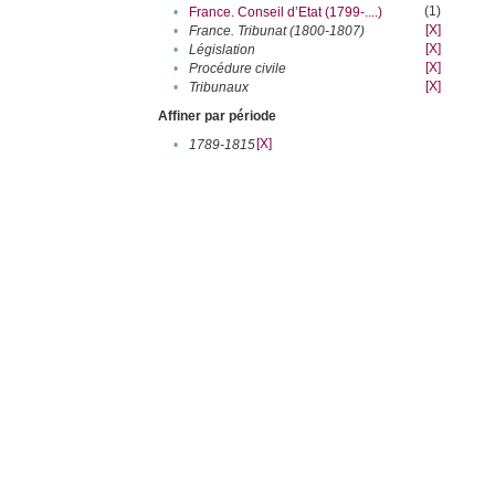
(1)
•
France. Conseil d’Etat (1799-....)
[X]
•
France. Tribunat (1800-1807)
[X]
•
Législation
[X]
•
Procédure civile
[X]
•
Tribunaux
Affiner par période
[X]
•
1789-1815