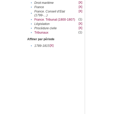
[X]
•
Droit maritime
[X]
•
France
[X]
France. Conseil d’Etat
•
(1799-....)
(1)
•
France. Tribunat (1800-1807)
[X]
•
Législation
[X]
•
Procédure civile
(1)
•
Tribunaux
Affiner par période
[X]
•
1789-1815