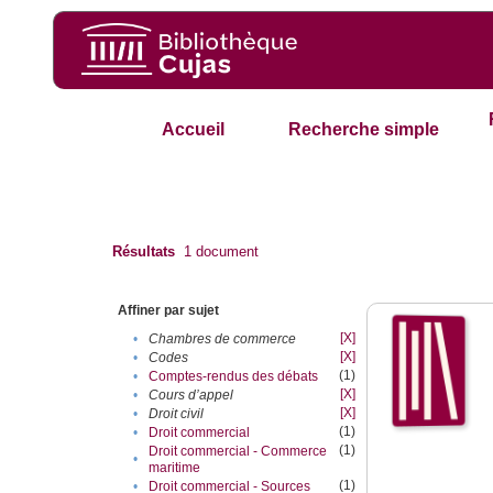
Accueil
Recherche simple
Résultats
1
document
Affiner par sujet
[X]
•
Chambres de commerce
[X]
•
Codes
(1)
•
Comptes-rendus des débats
[X]
•
Cours d’appel
[X]
•
Droit civil
(1)
•
Droit commercial
(1)
Droit commercial - Commerce
•
maritime
(1)
•
Droit commercial - Sources