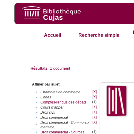
Accueil
Recherche simple
Résultats
1
document
Affiner par sujet
[X]
•
Chambres de commerce
[X]
•
Codes
(1)
•
Comptes-rendus des débats
[X]
•
Cours d’appel
[X]
•
Droit civil
[X]
•
Droit commercial
[X]
Droit commercial - Commerce
•
maritime
(1)
•
Droit commercial - Sources