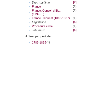
[X]
•
Droit maritime
(1)
•
France
(1)
France. Conseil d’Etat
•
(1799-....)
(1)
•
France. Tribunat (1800-1807)
[X]
•
Législation
(1)
•
Procédure civile
[X]
•
Tribunaux
Affiner par période
(1)
•
1789-1815