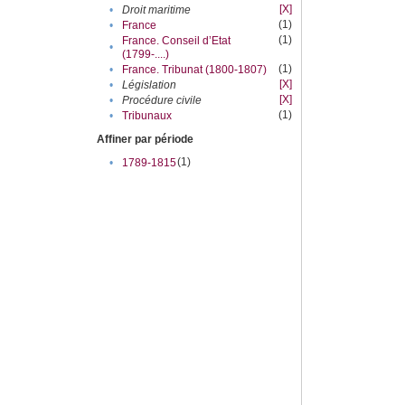
[X]
•
Droit maritime
(1)
•
France
(1)
France. Conseil d’Etat
•
(1799-....)
(1)
•
France. Tribunat (1800-1807)
[X]
•
Législation
[X]
•
Procédure civile
(1)
•
Tribunaux
Affiner par période
(1)
•
1789-1815