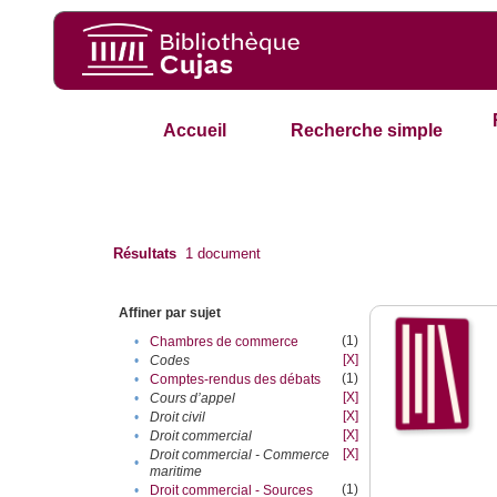
Accueil
Recherche simple
Résultats
1
document
Affiner par sujet
(1)
•
Chambres de commerce
[X]
•
Codes
(1)
•
Comptes-rendus des débats
[X]
•
Cours d’appel
[X]
•
Droit civil
[X]
•
Droit commercial
[X]
Droit commercial - Commerce
•
maritime
(1)
•
Droit commercial - Sources