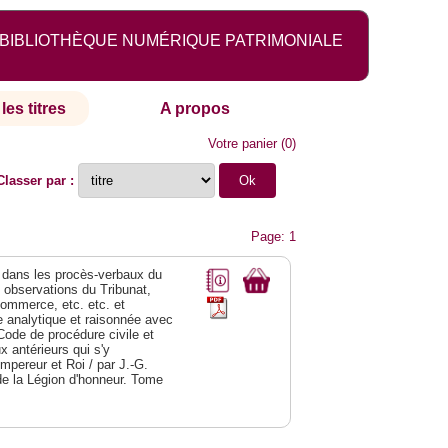
BIBLIOTHÈQUE NUMÉRIQUE PATRIMONIALE
les titres
A propos
Votre panier
(
0
)
Classer par :
Page: 1
dans les procès-verbaux du
s observations du Tribunat,
commerce, etc. etc. et
analytique et raisonnée avec
Code de procédure civile et
 antérieurs qui s'y
Empereur et Roi / par J.-G.
de la Légion d'honneur. Tome