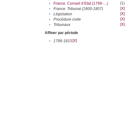
(1)
•
France. Conseil d’Etat (1799-....)
[X]
•
France. Tribunat (1800-1807)
[X]
•
Législation
[X]
•
Procédure civile
[X]
•
Tribunaux
Affiner par période
[X]
•
1789-1815