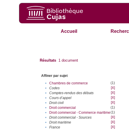
Accueil
Recherc
Résultats
1
document
Affiner par sujet
(1)
•
Chambres de commerce
[X]
•
Codes
[X]
•
Comptes-rendus des débats
[X]
•
Cours d’appel
[X]
•
Droit civil
(1)
•
Droit commercial
(1)
•
Droit commercial - Commerce maritime
[X]
•
Droit commercial - Sources
[X]
•
Droit maritime
[X]
•
France