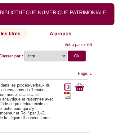
BIBLIOTHÈQUE NUMÉRIQUE PATRIMONIALE
les titres
A propos
Votre panier
(
0
)
Classer par :
Page: 1
dans les procès-verbaux du
s observations du Tribunat,
commerce, etc. etc. et
analytique et raisonnée avec
Code de procédure civile et
 antérieurs qui s'y
Empereur et Roi / par J.-G.
de la Légion d'honneur. Tome