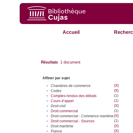
Accueil
Recherc
Résultats
1
document
Affiner par sujet
[X]
•
Chambres de commerce
[X]
•
Codes
(1)
•
Comptes-rendus des débats
(1)
•
Cours d’appel
[X]
•
Droit civil
(1)
•
Droit commercial
[X]
•
Droit commercial - Commerce maritime
(1)
•
Droit commercial - Sources
[X]
•
Droit maritime
[X]
•
France