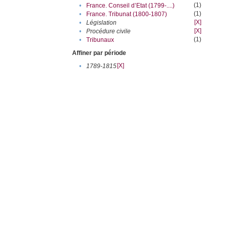
(1)
•
France. Conseil d’Etat (1799-....)
(1)
•
France. Tribunat (1800-1807)
[X]
•
Législation
[X]
•
Procédure civile
(1)
•
Tribunaux
Affiner par période
[X]
•
1789-1815