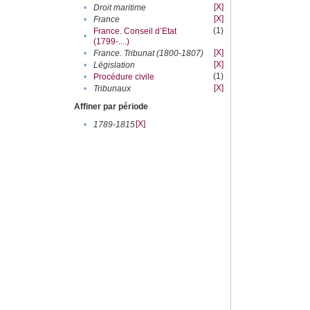
[X]
•
Droit maritime
[X]
•
France
(1)
France. Conseil d’Etat
•
(1799-....)
[X]
•
France. Tribunat (1800-1807)
[X]
•
Législation
(1)
•
Procédure civile
[X]
•
Tribunaux
Affiner par période
[X]
•
1789-1815