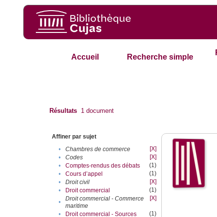
Accueil
Recherche simple
Résultats
1
document
Affiner par sujet
[X]
•
Chambres de commerce
[X]
•
Codes
(1)
•
Comptes-rendus des débats
(1)
•
Cours d’appel
[X]
•
Droit civil
(1)
•
Droit commercial
[X]
Droit commercial - Commerce
•
maritime
(1)
•
Droit commercial - Sources