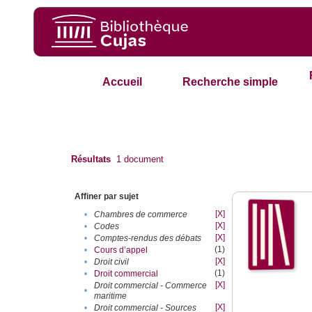
Accueil
Recherche simple
Résultats
1
document
Affiner par sujet
[X]
•
Chambres de commerce
[X]
•
Codes
[X]
•
Comptes-rendus des débats
(1)
•
Cours d’appel
[X]
•
Droit civil
(1)
•
Droit commercial
[X]
Droit commercial - Commerce
•
maritime
[X]
•
Droit commercial - Sources