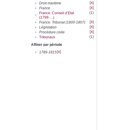
[X]
•
Droit maritime
[X]
•
France
(1)
France. Conseil d’Etat
•
(1799-....)
[X]
•
France. Tribunat (1800-1807)
[X]
•
Législation
[X]
•
Procédure civile
(1)
•
Tribunaux
Affiner par période
[X]
•
1789-1815