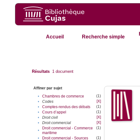
Accueil
Recherche simple
Résultats
1
document
Affiner par sujet
(1)
•
Chambres de commerce
[X]
•
Codes
(1)
•
Comptes-rendus des débats
(1)
•
Cours d’appel
[X]
•
Droit civil
[X]
•
Droit commercial
(1)
Droit commercial - Commerce
•
maritime
(1)
•
Droit commercial - Sources