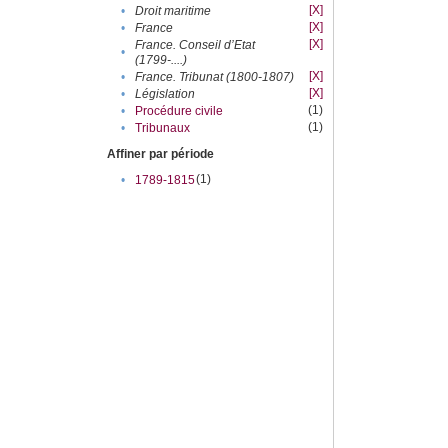
[X]
•
Droit maritime
[X]
•
France
[X]
France. Conseil d’Etat
•
(1799-....)
[X]
•
France. Tribunat (1800-1807)
[X]
•
Législation
(1)
•
Procédure civile
(1)
•
Tribunaux
Affiner par période
(1)
•
1789-1815