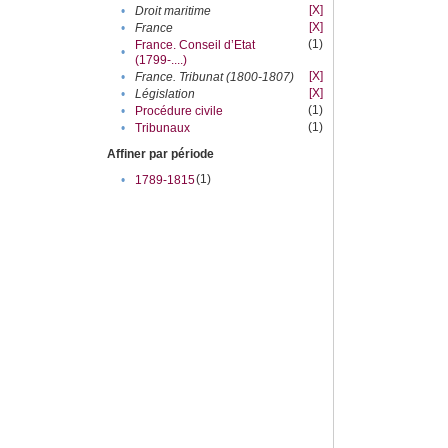
[X]
•
Droit maritime
[X]
•
France
(1)
France. Conseil d’Etat
•
(1799-....)
[X]
•
France. Tribunat (1800-1807)
[X]
•
Législation
(1)
•
Procédure civile
(1)
•
Tribunaux
Affiner par période
(1)
•
1789-1815