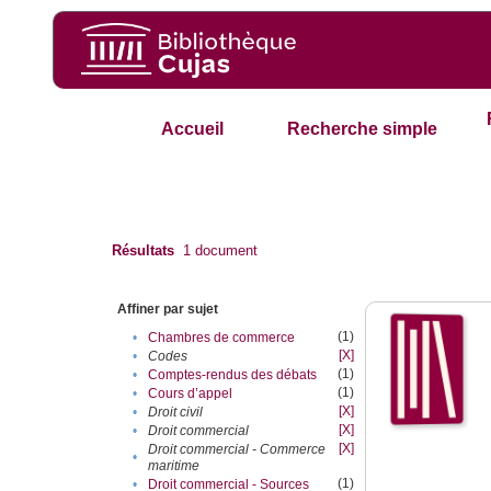
Accueil
Recherche simple
Résultats
1
document
Affiner par sujet
(1)
•
Chambres de commerce
[X]
•
Codes
(1)
•
Comptes-rendus des débats
(1)
•
Cours d’appel
[X]
•
Droit civil
[X]
•
Droit commercial
[X]
Droit commercial - Commerce
•
maritime
(1)
•
Droit commercial - Sources