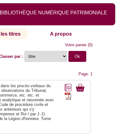
BIBLIOTHÈQUE NUMÉRIQUE PATRIMONIALE
les titres
A propos
Votre panier
(
0
)
Classer par :
Page: 1
dans les procès-verbaux du
s observations du Tribunat,
commerce, etc. etc. et
analytique et raisonnée avec
Code de procédure civile et
 antérieurs qui s'y
Empereur et Roi / par J.-G.
de la Légion d'honneur. Tome