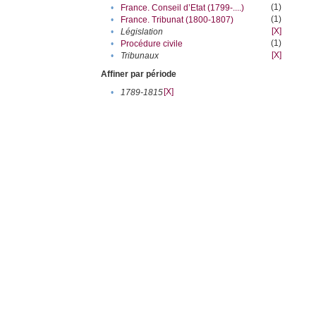
(1)
•
France. Conseil d’Etat (1799-....)
(1)
•
France. Tribunat (1800-1807)
[X]
•
Législation
(1)
•
Procédure civile
[X]
•
Tribunaux
Affiner par période
[X]
•
1789-1815