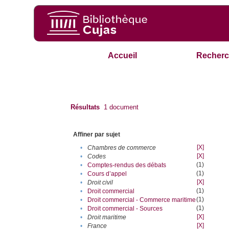
Accueil
Recherc
Résultats
1
document
Affiner par sujet
[X]
•
Chambres de commerce
[X]
•
Codes
(1)
•
Comptes-rendus des débats
(1)
•
Cours d’appel
[X]
•
Droit civil
(1)
•
Droit commercial
(1)
•
Droit commercial - Commerce maritime
(1)
•
Droit commercial - Sources
[X]
•
Droit maritime
[X]
•
France