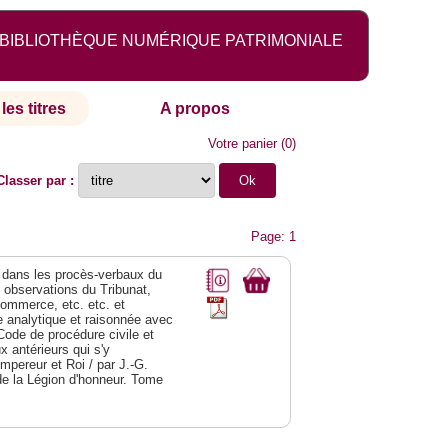
BIBLIOTHÈQUE NUMÉRIQUE PATRIMONIALE
les titres
A propos
Votre panier
(
0
)
Classer par :
Page: 1
dans les procès-verbaux du
s observations du Tribunat,
commerce, etc. etc. et
analytique et raisonnée avec
Code de procédure civile et
 antérieurs qui s'y
Empereur et Roi / par J.-G.
de la Légion d'honneur. Tome