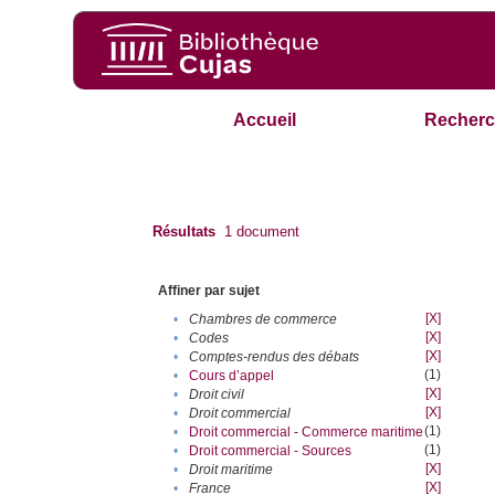
Accueil
Recherc
Résultats
1
document
Affiner par sujet
[X]
•
Chambres de commerce
[X]
•
Codes
[X]
•
Comptes-rendus des débats
(1)
•
Cours d’appel
[X]
•
Droit civil
[X]
•
Droit commercial
(1)
•
Droit commercial - Commerce maritime
(1)
•
Droit commercial - Sources
[X]
•
Droit maritime
[X]
•
France