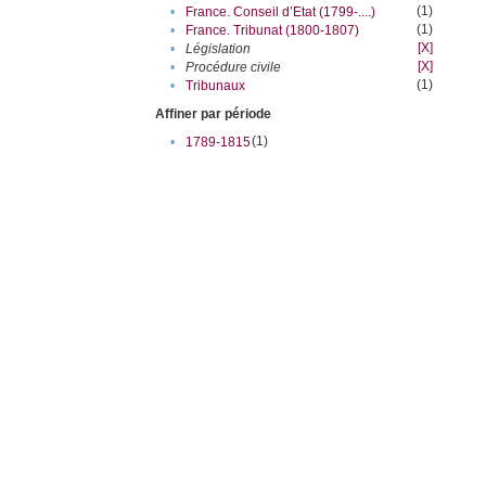
(1)
•
France. Conseil d’Etat (1799-....)
(1)
•
France. Tribunat (1800-1807)
[X]
•
Législation
[X]
•
Procédure civile
(1)
•
Tribunaux
Affiner par période
(1)
•
1789-1815