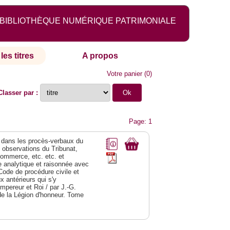
BIBLIOTHÈQUE NUMÉRIQUE PATRIMONIALE
les titres
A propos
Votre panier
(
0
)
Classer par :
Page: 1
dans les procès-verbaux du
s observations du Tribunat,
commerce, etc. etc. et
analytique et raisonnée avec
Code de procédure civile et
 antérieurs qui s'y
Empereur et Roi / par J.-G.
de la Légion d'honneur. Tome