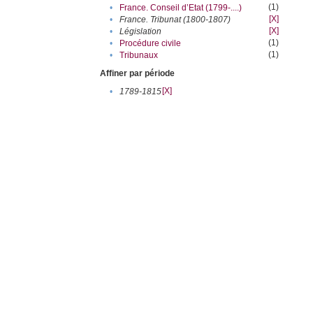
(1)
•
France. Conseil d’Etat (1799-....)
[X]
•
France. Tribunat (1800-1807)
[X]
•
Législation
(1)
•
Procédure civile
(1)
•
Tribunaux
Affiner par période
[X]
•
1789-1815