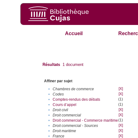
Accueil
Recherc
Résultats
1
document
Affiner par sujet
[X]
•
Chambres de commerce
[X]
•
Codes
(1)
•
Comptes-rendus des débats
(1)
•
Cours d’appel
[X]
•
Droit civil
[X]
•
Droit commercial
(1)
•
Droit commercial - Commerce maritime
[X]
•
Droit commercial - Sources
[X]
•
Droit maritime
[X]
•
France