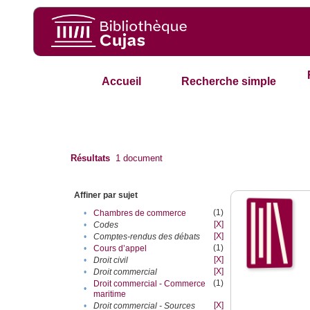
Accueil
Recherche simple
Résultats
1
document
Affiner par sujet
(1)
•
Chambres de commerce
[X]
•
Codes
[X]
•
Comptes-rendus des débats
(1)
•
Cours d’appel
[X]
•
Droit civil
[X]
•
Droit commercial
(1)
Droit commercial - Commerce
•
maritime
[X]
•
Droit commercial - Sources