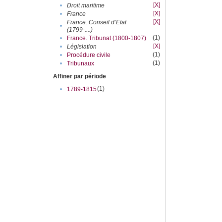
[X]
•
Droit maritime
[X]
•
France
[X]
France. Conseil d’Etat
•
(1799-....)
(1)
•
France. Tribunat (1800-1807)
[X]
•
Législation
(1)
•
Procédure civile
(1)
•
Tribunaux
Affiner par période
(1)
•
1789-1815