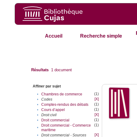
Accueil
Recherche simple
Résultats
1
document
Affiner par sujet
(1)
•
Chambres de commerce
[X]
•
Codes
(1)
•
Comptes-rendus des débats
(1)
•
Cours d’appel
[X]
•
Droit civil
(1)
•
Droit commercial
(1)
Droit commercial - Commerce
•
maritime
[X]
•
Droit commercial - Sources