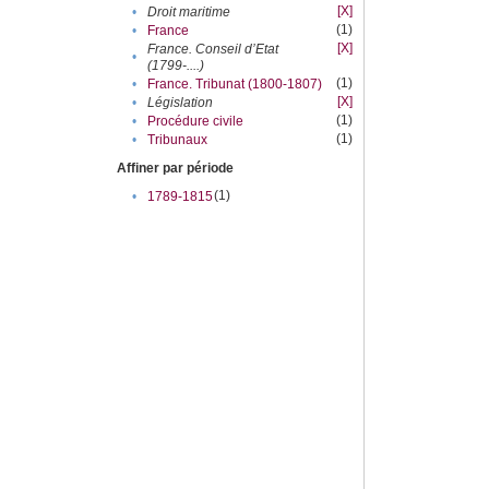
[X]
•
Droit maritime
(1)
•
France
[X]
France. Conseil d’Etat
•
(1799-....)
(1)
•
France. Tribunat (1800-1807)
[X]
•
Législation
(1)
•
Procédure civile
(1)
•
Tribunaux
Affiner par période
(1)
•
1789-1815