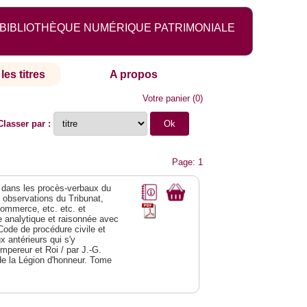
BIBLIOTHÈQUE NUMÉRIQUE PATRIMONIALE
les titres
A propos
Votre panier
(
0
)
Classer par :
Page: 1
dans les procès-verbaux du
s observations du Tribunat,
commerce, etc. etc. et
analytique et raisonnée avec
Code de procédure civile et
 antérieurs qui s'y
Empereur et Roi / par J.-G.
de la Légion d'honneur. Tome