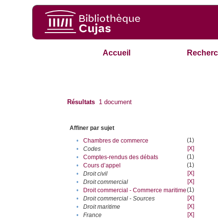
Accueil
Recherc
Résultats
1
document
Affiner par sujet
(1)
•
Chambres de commerce
[X]
•
Codes
(1)
•
Comptes-rendus des débats
(1)
•
Cours d’appel
[X]
•
Droit civil
[X]
•
Droit commercial
(1)
•
Droit commercial - Commerce maritime
[X]
•
Droit commercial - Sources
[X]
•
Droit maritime
[X]
•
France