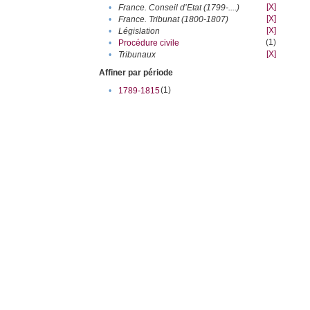
[X]
•
France. Conseil d’Etat (1799-....)
[X]
•
France. Tribunat (1800-1807)
[X]
•
Législation
(1)
•
Procédure civile
[X]
•
Tribunaux
Affiner par période
(1)
•
1789-1815