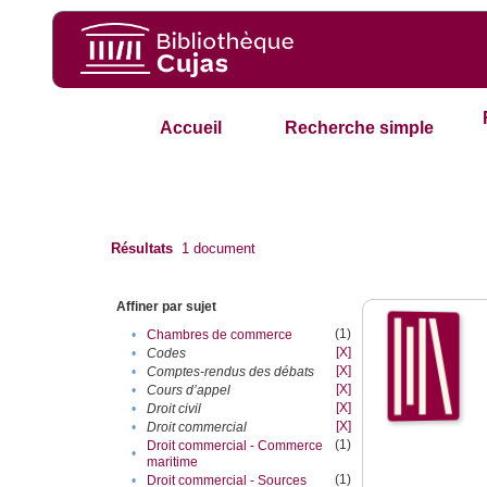
Accueil
Recherche simple
Résultats
1
document
Affiner par sujet
(1)
•
Chambres de commerce
[X]
•
Codes
[X]
•
Comptes-rendus des débats
[X]
•
Cours d’appel
[X]
•
Droit civil
[X]
•
Droit commercial
(1)
Droit commercial - Commerce
•
maritime
(1)
•
Droit commercial - Sources