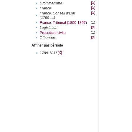
[X]
•
Droit maritime
[X]
•
France
[X]
France. Conseil d’Etat
•
(1799-....)
(1)
•
France. Tribunat (1800-1807)
[X]
•
Législation
(1)
•
Procédure civile
[X]
•
Tribunaux
Affiner par période
[X]
•
1789-1815