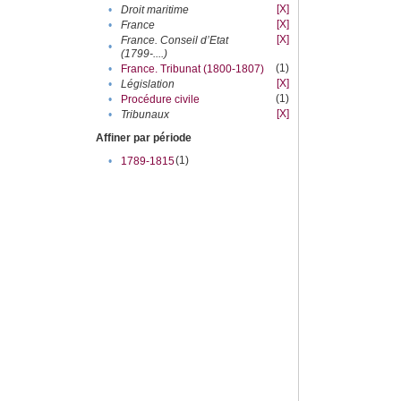
[X]
•
Droit maritime
[X]
•
France
[X]
France. Conseil d’Etat
•
(1799-....)
(1)
•
France. Tribunat (1800-1807)
[X]
•
Législation
(1)
•
Procédure civile
[X]
•
Tribunaux
Affiner par période
(1)
•
1789-1815