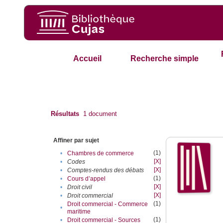
Accueil
Recherche simple
Résultats
1
document
Affiner par sujet
(1)
•
Chambres de commerce
[X]
•
Codes
[X]
•
Comptes-rendus des débats
(1)
•
Cours d’appel
[X]
•
Droit civil
[X]
•
Droit commercial
(1)
Droit commercial - Commerce
•
maritime
(1)
•
Droit commercial - Sources