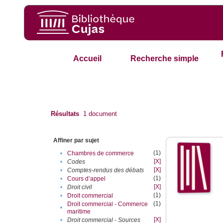
Accueil
Recherche simple
Résultats
1
document
Affiner par sujet
(1)
•
Chambres de commerce
[X]
•
Codes
[X]
•
Comptes-rendus des débats
(1)
•
Cours d’appel
[X]
•
Droit civil
(1)
•
Droit commercial
(1)
Droit commercial - Commerce
•
maritime
[X]
•
Droit commercial - Sources