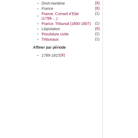
[X]
•
Droit maritime
[X]
•
France
(1)
France. Conseil d’Etat
•
(1799-....)
(1)
•
France. Tribunat (1800-1807)
[X]
•
Législation
(1)
•
Procédure civile
(1)
•
Tribunaux
Affiner par période
[X]
•
1789-1815