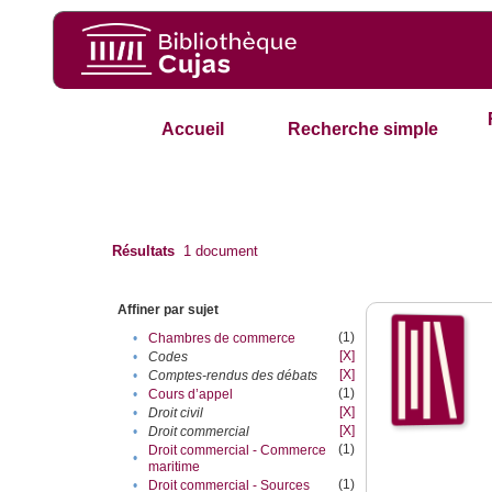
Accueil
Recherche simple
Résultats
1
document
Affiner par sujet
(1)
•
Chambres de commerce
[X]
•
Codes
[X]
•
Comptes-rendus des débats
(1)
•
Cours d’appel
[X]
•
Droit civil
[X]
•
Droit commercial
(1)
Droit commercial - Commerce
•
maritime
(1)
•
Droit commercial - Sources