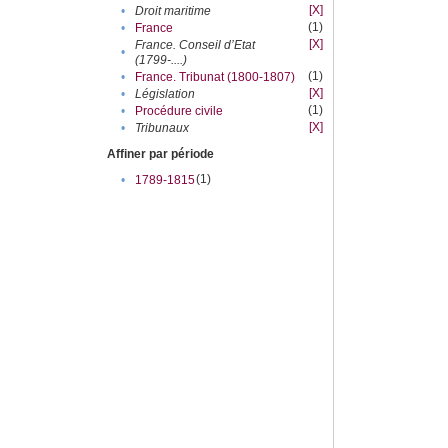
[X]
•
Droit maritime
(1)
•
France
[X]
France. Conseil d’Etat
•
(1799-....)
(1)
•
France. Tribunat (1800-1807)
[X]
•
Législation
(1)
•
Procédure civile
[X]
•
Tribunaux
Affiner par période
(1)
•
1789-1815