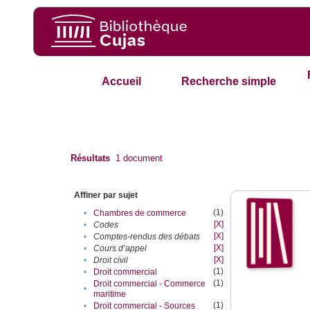
Accueil
Recherche simple
Résultats
1
document
Affiner par sujet
(1)
•
Chambres de commerce
[X]
•
Codes
[X]
•
Comptes-rendus des débats
[X]
•
Cours d’appel
[X]
•
Droit civil
(1)
•
Droit commercial
(1)
Droit commercial - Commerce
•
maritime
(1)
•
Droit commercial - Sources