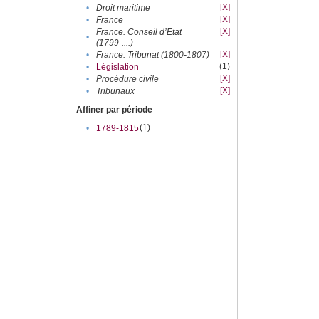
[X]
•
Droit maritime
[X]
•
France
[X]
France. Conseil d’Etat
•
(1799-....)
[X]
•
France. Tribunat (1800-1807)
(1)
•
Législation
[X]
•
Procédure civile
[X]
•
Tribunaux
Affiner par période
(1)
•
1789-1815