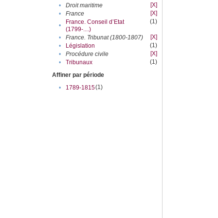
[X]
•
Droit maritime
[X]
•
France
(1)
France. Conseil d’Etat
•
(1799-....)
[X]
•
France. Tribunat (1800-1807)
(1)
•
Législation
[X]
•
Procédure civile
(1)
•
Tribunaux
Affiner par période
(1)
•
1789-1815