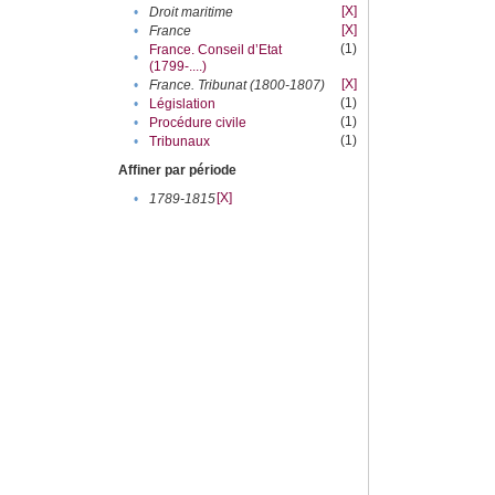
[X]
•
Droit maritime
[X]
•
France
(1)
France. Conseil d’Etat
•
(1799-....)
[X]
•
France. Tribunat (1800-1807)
(1)
•
Législation
(1)
•
Procédure civile
(1)
•
Tribunaux
Affiner par période
[X]
•
1789-1815