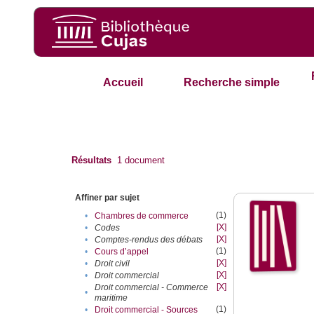
Accueil
Recherche simple
Résultats
1
document
Affiner par sujet
(1)
•
Chambres de commerce
[X]
•
Codes
[X]
•
Comptes-rendus des débats
(1)
•
Cours d’appel
[X]
•
Droit civil
[X]
•
Droit commercial
[X]
Droit commercial - Commerce
•
maritime
(1)
•
Droit commercial - Sources