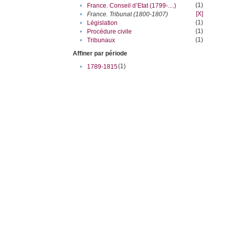
(1)
•
France. Conseil d’Etat (1799-....)
[X]
•
France. Tribunat (1800-1807)
(1)
•
Législation
(1)
•
Procédure civile
(1)
•
Tribunaux
Affiner par période
(1)
•
1789-1815