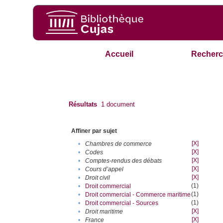
Accueil
Recherc
Résultats
1
document
Affiner par sujet
[X]
•
Chambres de commerce
[X]
•
Codes
[X]
•
Comptes-rendus des débats
[X]
•
Cours d’appel
[X]
•
Droit civil
(1)
•
Droit commercial
(1)
•
Droit commercial - Commerce maritime
(1)
•
Droit commercial - Sources
[X]
•
Droit maritime
[X]
•
France