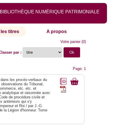
BIBLIOTHÈQUE NUMÉRIQUE PATRIMONIALE
les titres
A propos
Votre panier
(
0
)
Classer par :
Page: 1
dans les procès-verbaux du
s observations du Tribunat,
commerce, etc. etc. et
analytique et raisonnée avec
Code de procédure civile et
 antérieurs qui s'y
Empereur et Roi / par J.-G.
de la Légion d'honneur. Tome