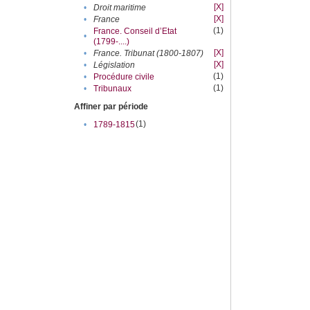
[X]
•
Droit maritime
[X]
•
France
(1)
France. Conseil d’Etat
•
(1799-....)
[X]
•
France. Tribunat (1800-1807)
[X]
•
Législation
(1)
•
Procédure civile
(1)
•
Tribunaux
Affiner par période
(1)
•
1789-1815