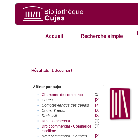
Accueil
Recherche simple
Résultats
1
document
Affiner par sujet
(1)
•
Chambres de commerce
[X]
•
Codes
[X]
•
Comptes-rendus des débats
[X]
•
Cours d’appel
[X]
•
Droit civil
(1)
•
Droit commercial
(1)
Droit commercial - Commerce
•
maritime
[X]
•
Droit commercial - Sources