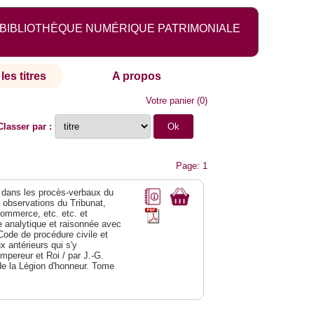
BIBLIOTHÈQUE NUMÉRIQUE PATRIMONIALE
les titres
A propos
Votre panier
(
0
)
Classer par :
Page: 1
dans les procès-verbaux du
s observations du Tribunat,
commerce, etc. etc. et
analytique et raisonnée avec
Code de procédure civile et
 antérieurs qui s'y
Empereur et Roi / par J.-G.
de la Légion d'honneur. Tome