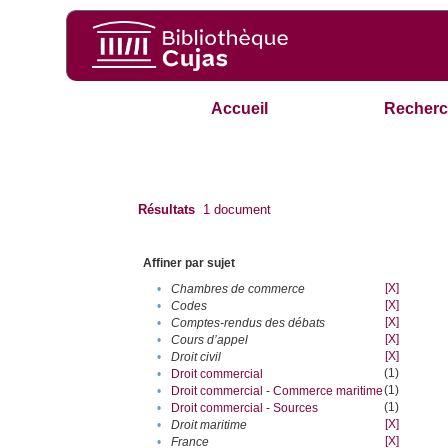
Accueil
Recherc
Résultats
1
document
Affiner par sujet
[X]
•
Chambres de commerce
[X]
•
Codes
[X]
•
Comptes-rendus des débats
[X]
•
Cours d’appel
[X]
•
Droit civil
(1)
•
Droit commercial
(1)
•
Droit commercial - Commerce maritime
(1)
•
Droit commercial - Sources
[X]
•
Droit maritime
[X]
•
France