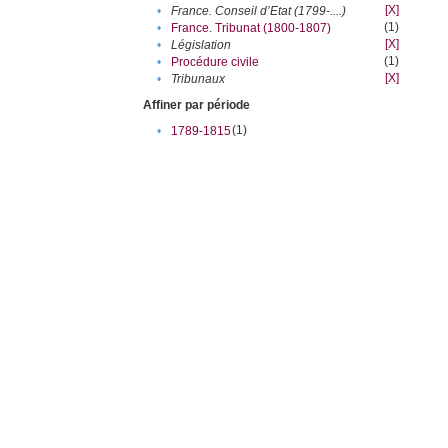
[X]
•
France. Conseil d’Etat (1799-....)
(1)
•
France. Tribunat (1800-1807)
[X]
•
Législation
(1)
•
Procédure civile
[X]
•
Tribunaux
Affiner par période
(1)
•
1789-1815