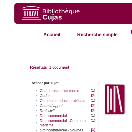
Accueil
Recherche simple
Résultats
1
document
Affiner par sujet
(1)
•
Chambres de commerce
[X]
•
Codes
(1)
•
Comptes-rendus des débats
[X]
•
Cours d’appel
[X]
•
Droit civil
(1)
•
Droit commercial
(1)
Droit commercial - Commerce
•
maritime
[X]
•
Droit commercial - Sources