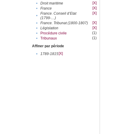
[X]
•
Droit maritime
[X]
•
France
[X]
France. Conseil d’Etat
•
(1799-....)
[X]
•
France. Tribunat (1800-1807)
[X]
•
Législation
(1)
•
Procédure civile
(1)
•
Tribunaux
Affiner par période
[X]
•
1789-1815