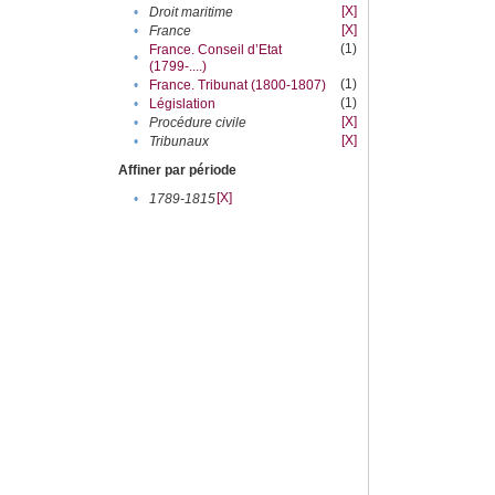
[X]
•
Droit maritime
[X]
•
France
(1)
France. Conseil d’Etat
•
(1799-....)
(1)
•
France. Tribunat (1800-1807)
(1)
•
Législation
[X]
•
Procédure civile
[X]
•
Tribunaux
Affiner par période
[X]
•
1789-1815