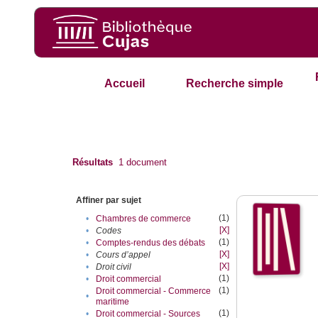
Accueil
Recherche simple
Résultats
1
document
Affiner par sujet
(1)
•
Chambres de commerce
[X]
•
Codes
(1)
•
Comptes-rendus des débats
[X]
•
Cours d’appel
[X]
•
Droit civil
(1)
•
Droit commercial
(1)
Droit commercial - Commerce
•
maritime
(1)
•
Droit commercial - Sources