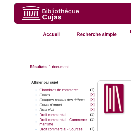
Accueil
Recherche simple
Résultats
1
document
Affiner par sujet
(1)
•
Chambres de commerce
[X]
•
Codes
[X]
•
Comptes-rendus des débats
[X]
•
Cours d’appel
[X]
•
Droit civil
(1)
•
Droit commercial
(1)
Droit commercial - Commerce
•
maritime
(1)
•
Droit commercial - Sources