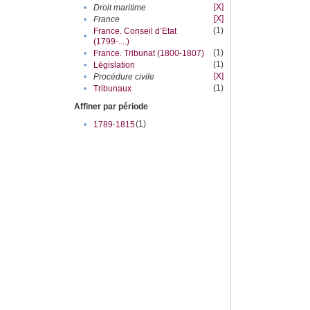
[X]
•
Droit maritime
[X]
•
France
(1)
France. Conseil d’Etat
•
(1799-....)
(1)
•
France. Tribunat (1800-1807)
(1)
•
Législation
[X]
•
Procédure civile
(1)
•
Tribunaux
Affiner par période
(1)
•
1789-1815