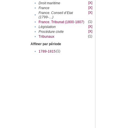
[X]
•
Droit maritime
[X]
•
France
[X]
France. Conseil d’Etat
•
(1799-....)
(1)
•
France. Tribunat (1800-1807)
[X]
•
Législation
[X]
•
Procédure civile
(1)
•
Tribunaux
Affiner par période
(1)
•
1789-1815