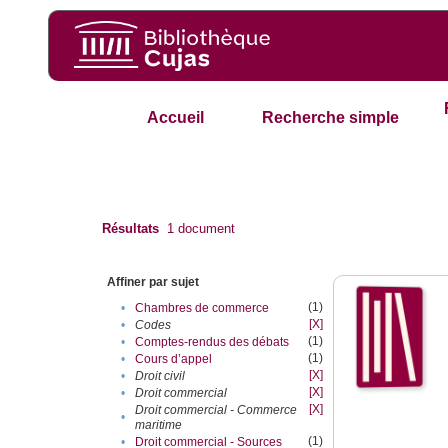
Accueil
Recherche simple
Résultats
1
document
Affiner par sujet
(1)
•
Chambres de commerce
[X]
•
Codes
(1)
•
Comptes-rendus des débats
(1)
•
Cours d’appel
[X]
•
Droit civil
[X]
•
Droit commercial
[X]
Droit commercial - Commerce
•
maritime
(1)
•
Droit commercial - Sources