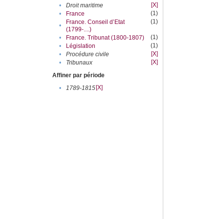
[X]
•
Droit maritime
(1)
•
France
(1)
France. Conseil d’Etat
•
(1799-....)
(1)
•
France. Tribunat (1800-1807)
(1)
•
Législation
[X]
•
Procédure civile
[X]
•
Tribunaux
Affiner par période
[X]
•
1789-1815