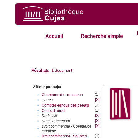
Accueil
Recherche simple
Résultats
1
document
Affiner par sujet
(1)
•
Chambres de commerce
[X]
•
Codes
(1)
•
Comptes-rendus des débats
(1)
•
Cours d’appel
[X]
•
Droit civil
[X]
•
Droit commercial
[X]
Droit commercial - Commerce
•
maritime
(1)
•
Droit commercial - Sources