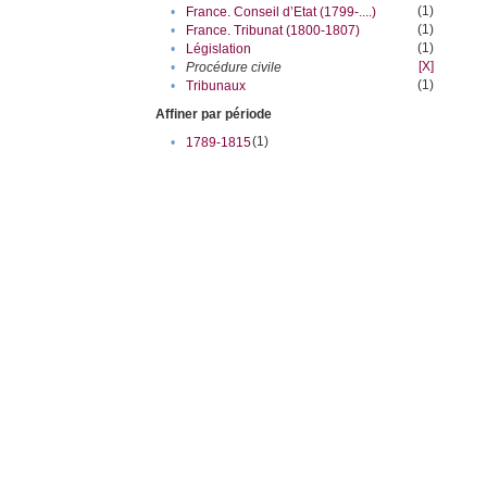
(1)
•
France. Conseil d’Etat (1799-....)
(1)
•
France. Tribunat (1800-1807)
(1)
•
Législation
[X]
•
Procédure civile
(1)
•
Tribunaux
Affiner par période
(1)
•
1789-1815