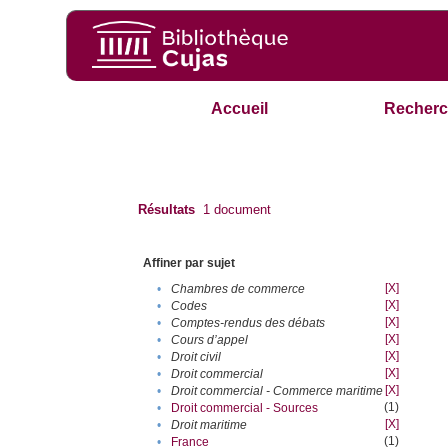
Accueil
Recherc
Résultats
1
document
Affiner par sujet
[X]
•
Chambres de commerce
[X]
•
Codes
[X]
•
Comptes-rendus des débats
[X]
•
Cours d’appel
[X]
•
Droit civil
[X]
•
Droit commercial
[X]
•
Droit commercial - Commerce maritime
(1)
•
Droit commercial - Sources
[X]
•
Droit maritime
(1)
•
France