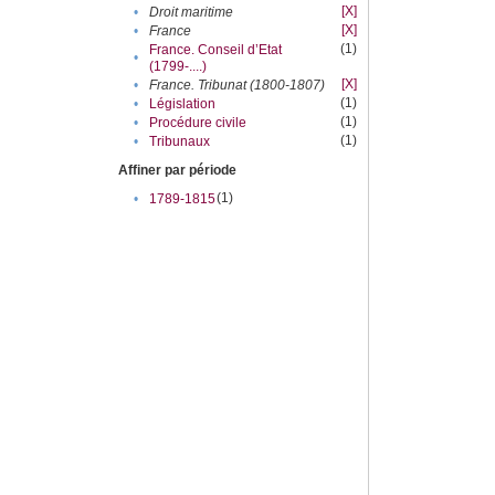
[X]
•
Droit maritime
[X]
•
France
(1)
France. Conseil d’Etat
•
(1799-....)
[X]
•
France. Tribunat (1800-1807)
(1)
•
Législation
(1)
•
Procédure civile
(1)
•
Tribunaux
Affiner par période
(1)
•
1789-1815