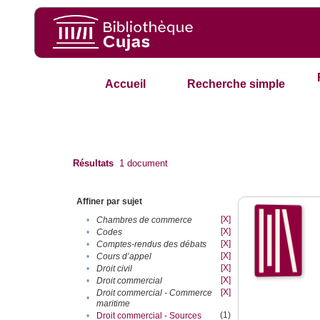
Accueil
Recherche simple
Résultats
1
document
Affiner par sujet
[X]
•
Chambres de commerce
[X]
•
Codes
[X]
•
Comptes-rendus des débats
[X]
•
Cours d’appel
[X]
•
Droit civil
[X]
•
Droit commercial
[X]
Droit commercial - Commerce
•
maritime
(1)
•
Droit commercial - Sources