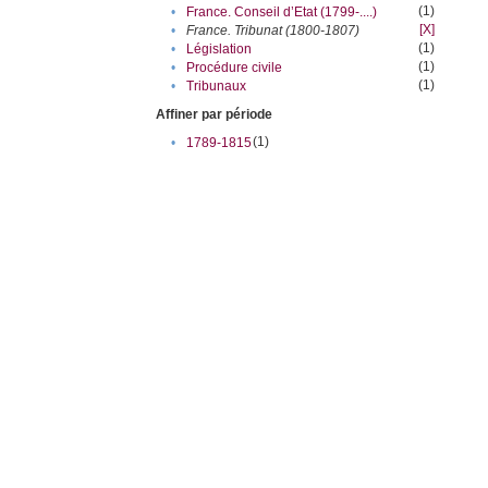
(1)
•
France. Conseil d’Etat (1799-....)
[X]
•
France. Tribunat (1800-1807)
(1)
•
Législation
(1)
•
Procédure civile
(1)
•
Tribunaux
Affiner par période
(1)
•
1789-1815