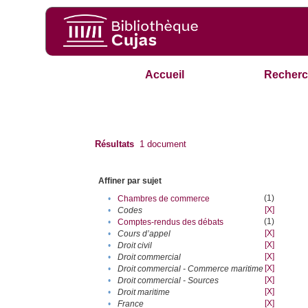
Accueil
Recherc
Résultats
1
document
Affiner par sujet
(1)
•
Chambres de commerce
[X]
•
Codes
(1)
•
Comptes-rendus des débats
[X]
•
Cours d’appel
[X]
•
Droit civil
[X]
•
Droit commercial
[X]
•
Droit commercial - Commerce maritime
[X]
•
Droit commercial - Sources
[X]
•
Droit maritime
[X]
•
France