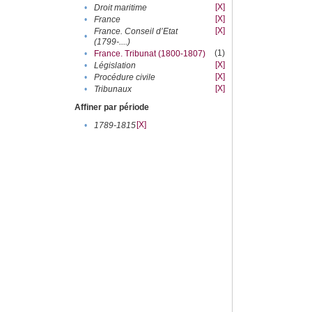
[X]
•
Droit maritime
[X]
•
France
[X]
France. Conseil d’Etat
•
(1799-....)
(1)
•
France. Tribunat (1800-1807)
[X]
•
Législation
[X]
•
Procédure civile
[X]
•
Tribunaux
Affiner par période
[X]
•
1789-1815