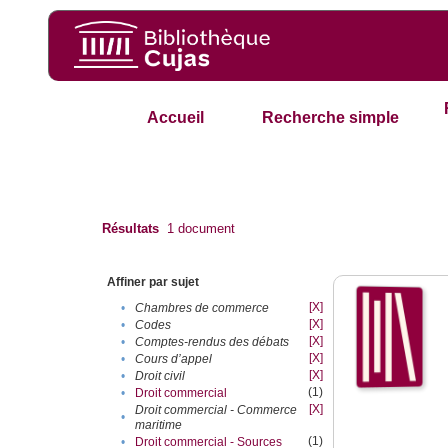
Accueil
Recherche simple
Résultats
1
document
Affiner par sujet
[X]
•
Chambres de commerce
[X]
•
Codes
[X]
•
Comptes-rendus des débats
[X]
•
Cours d’appel
[X]
•
Droit civil
(1)
•
Droit commercial
[X]
Droit commercial - Commerce
•
maritime
(1)
•
Droit commercial - Sources