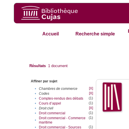
Accueil
Recherche simple
Résultats
1
document
Affiner par sujet
[X]
•
Chambres de commerce
[X]
•
Codes
(1)
•
Comptes-rendus des débats
(1)
•
Cours d’appel
[X]
•
Droit civil
(1)
•
Droit commercial
(1)
Droit commercial - Commerce
•
maritime
(1)
•
Droit commercial - Sources