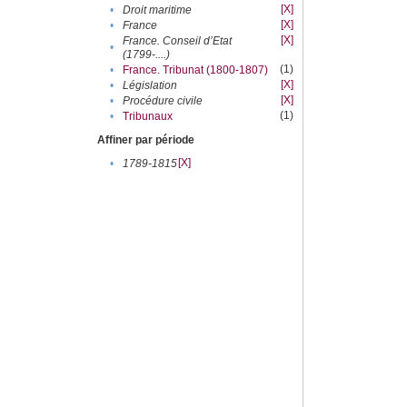
[X]
•
Droit maritime
[X]
•
France
[X]
France. Conseil d’Etat
•
(1799-....)
(1)
•
France. Tribunat (1800-1807)
[X]
•
Législation
[X]
•
Procédure civile
(1)
•
Tribunaux
Affiner par période
[X]
•
1789-1815