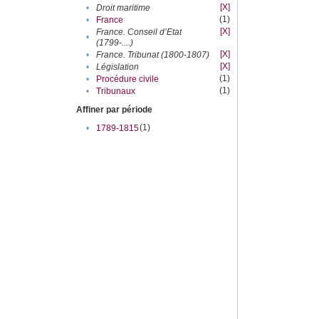
[X]
•
Droit maritime
(1)
•
France
[X]
France. Conseil d’Etat
•
(1799-....)
[X]
•
France. Tribunat (1800-1807)
[X]
•
Législation
(1)
•
Procédure civile
(1)
•
Tribunaux
Affiner par période
(1)
•
1789-1815