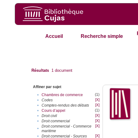
Accueil
Recherche simple
Résultats
1
document
Affiner par sujet
(1)
•
Chambres de commerce
[X]
•
Codes
[X]
•
Comptes-rendus des débats
(1)
•
Cours d’appel
[X]
•
Droit civil
[X]
•
Droit commercial
[X]
Droit commercial - Commerce
•
maritime
[X]
•
Droit commercial - Sources