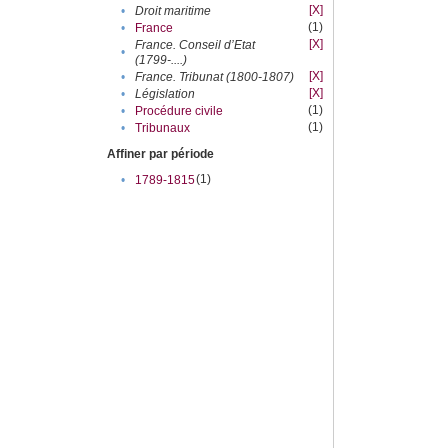
[X]
•
Droit maritime
(1)
•
France
[X]
France. Conseil d’Etat
•
(1799-....)
[X]
•
France. Tribunat (1800-1807)
[X]
•
Législation
(1)
•
Procédure civile
(1)
•
Tribunaux
Affiner par période
(1)
•
1789-1815