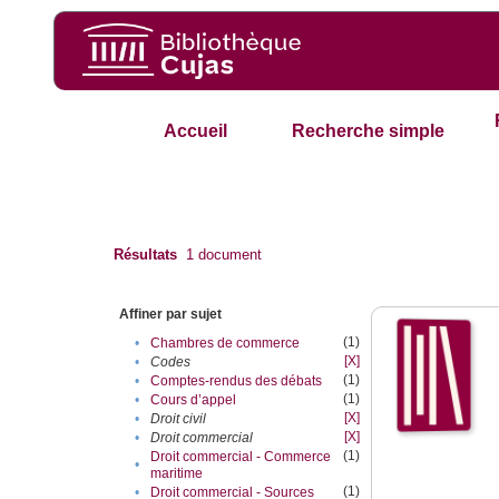
Accueil
Recherche simple
Résultats
1
document
Affiner par sujet
(1)
•
Chambres de commerce
[X]
•
Codes
(1)
•
Comptes-rendus des débats
(1)
•
Cours d’appel
[X]
•
Droit civil
[X]
•
Droit commercial
(1)
Droit commercial - Commerce
•
maritime
(1)
•
Droit commercial - Sources