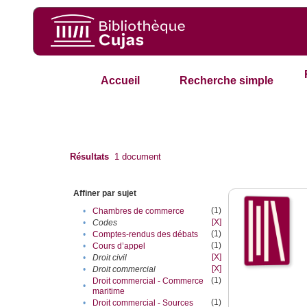
Accueil
Recherche simple
Résultats
1
document
Affiner par sujet
(1)
•
Chambres de commerce
[X]
•
Codes
(1)
•
Comptes-rendus des débats
(1)
•
Cours d’appel
[X]
•
Droit civil
[X]
•
Droit commercial
(1)
Droit commercial - Commerce
•
maritime
(1)
•
Droit commercial - Sources