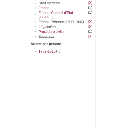
[X]
•
Droit maritime
(1)
•
France
(1)
France. Conseil d’Etat
•
(1799-....)
[X]
•
France. Tribunat (1800-1807)
[X]
•
Législation
(1)
•
Procédure civile
[X]
•
Tribunaux
Affiner par période
(1)
•
1789-1815