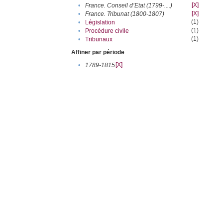
[X]
•
France. Conseil d’Etat (1799-....)
[X]
•
France. Tribunat (1800-1807)
(1)
•
Législation
(1)
•
Procédure civile
(1)
•
Tribunaux
Affiner par période
[X]
•
1789-1815