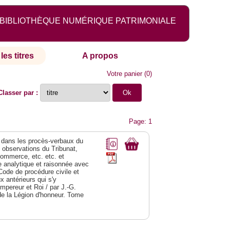
BIBLIOTHÈQUE NUMÉRIQUE PATRIMONIALE
les titres
A propos
Votre panier
(
0
)
Classer par :
Page: 1
dans les procès-verbaux du
s observations du Tribunat,
commerce, etc. etc. et
analytique et raisonnée avec
Code de procédure civile et
 antérieurs qui s'y
Empereur et Roi / par J.-G.
de la Légion d'honneur. Tome