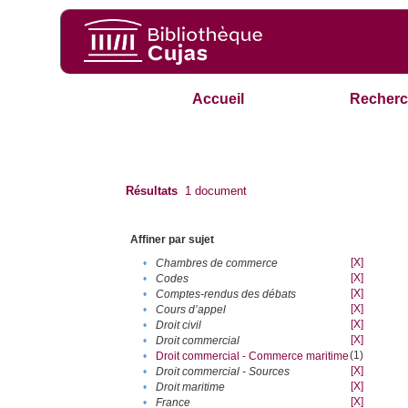
Accueil
Recherc
Résultats
1
document
Affiner par sujet
[X]
•
Chambres de commerce
[X]
•
Codes
[X]
•
Comptes-rendus des débats
[X]
•
Cours d’appel
[X]
•
Droit civil
[X]
•
Droit commercial
(1)
•
Droit commercial - Commerce maritime
[X]
•
Droit commercial - Sources
[X]
•
Droit maritime
[X]
•
France