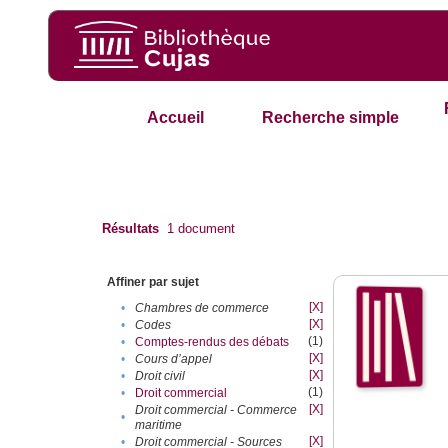
Accueil
Recherche simple
Résultats
1
document
Affiner par sujet
[X]
•
Chambres de commerce
[X]
•
Codes
(1)
•
Comptes-rendus des débats
[X]
•
Cours d’appel
[X]
•
Droit civil
(1)
•
Droit commercial
[X]
Droit commercial - Commerce
•
maritime
[X]
•
Droit commercial - Sources