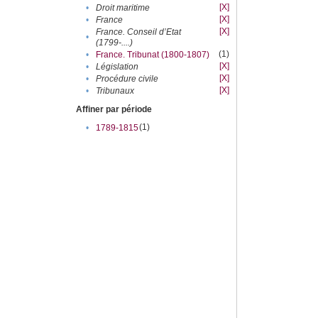
[X]
•
Droit maritime
[X]
•
France
[X]
France. Conseil d’Etat
•
(1799-....)
(1)
•
France. Tribunat (1800-1807)
[X]
•
Législation
[X]
•
Procédure civile
[X]
•
Tribunaux
Affiner par période
(1)
•
1789-1815