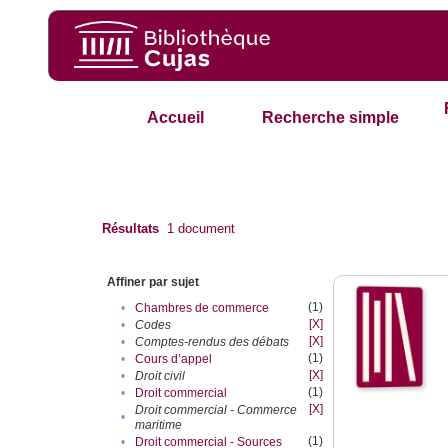
Accueil
Recherche simple
Résultats
1
document
Affiner par sujet
(1)
•
Chambres de commerce
[X]
•
Codes
[X]
•
Comptes-rendus des débats
(1)
•
Cours d’appel
[X]
•
Droit civil
(1)
•
Droit commercial
[X]
Droit commercial - Commerce
•
maritime
(1)
•
Droit commercial - Sources