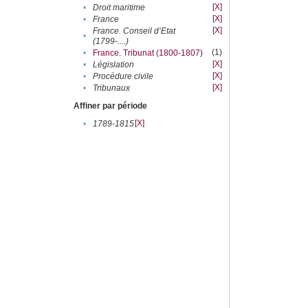
[X]
•
Droit maritime
[X]
•
France
[X]
France. Conseil d’Etat
•
(1799-....)
(1)
•
France. Tribunat (1800-1807)
[X]
•
Législation
[X]
•
Procédure civile
[X]
•
Tribunaux
Affiner par période
[X]
•
1789-1815