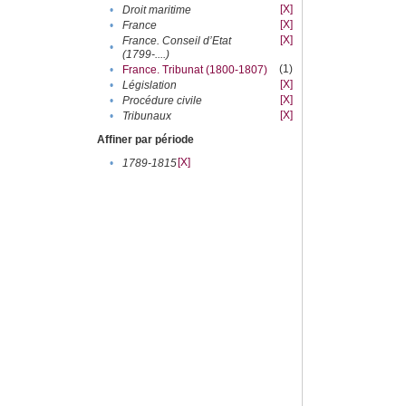
[X]
•
Droit maritime
[X]
•
France
[X]
France. Conseil d’Etat
•
(1799-....)
(1)
•
France. Tribunat (1800-1807)
[X]
•
Législation
[X]
•
Procédure civile
[X]
•
Tribunaux
Affiner par période
[X]
•
1789-1815