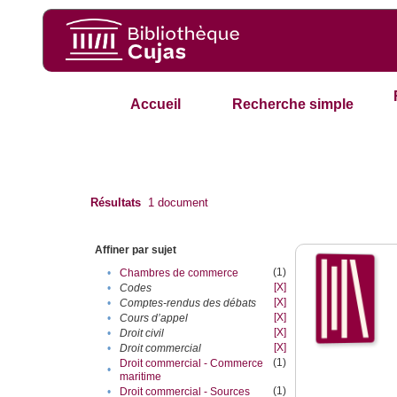
Accueil
Recherche simple
Résultats
1
document
Affiner par sujet
(1)
•
Chambres de commerce
[X]
•
Codes
[X]
•
Comptes-rendus des débats
[X]
•
Cours d’appel
[X]
•
Droit civil
[X]
•
Droit commercial
(1)
Droit commercial - Commerce
•
maritime
(1)
•
Droit commercial - Sources