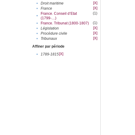
[X]
•
Droit maritime
[X]
•
France
(1)
France. Conseil d’Etat
•
(1799-....)
(1)
•
France. Tribunat (1800-1807)
[X]
•
Législation
[X]
•
Procédure civile
[X]
•
Tribunaux
Affiner par période
[X]
•
1789-1815