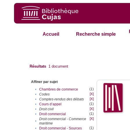
Accueil
Recherche simple
Résultats
1
document
Affiner par sujet
(1)
•
Chambres de commerce
[X]
•
Codes
[X]
•
Comptes-rendus des débats
(1)
•
Cours d’appel
[X]
•
Droit civil
(1)
•
Droit commercial
[X]
Droit commercial - Commerce
•
maritime
(1)
•
Droit commercial - Sources