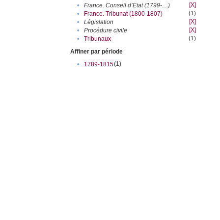
[X]
•
France. Conseil d’Etat (1799-....)
(1)
•
France. Tribunat (1800-1807)
[X]
•
Législation
[X]
•
Procédure civile
(1)
•
Tribunaux
Affiner par période
(1)
•
1789-1815