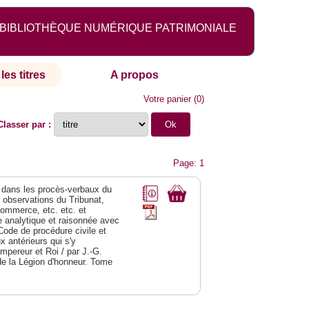
BIBLIOTHÈQUE NUMÉRIQUE PATRIMONIALE
les titres
A propos
Votre panier
(
0
)
Classer par :
Page: 1
dans les procès-verbaux du
s observations du Tribunat,
commerce, etc. etc. et
analytique et raisonnée avec
Code de procédure civile et
 antérieurs qui s'y
Empereur et Roi / par J.-G.
de la Légion d'honneur. Tome