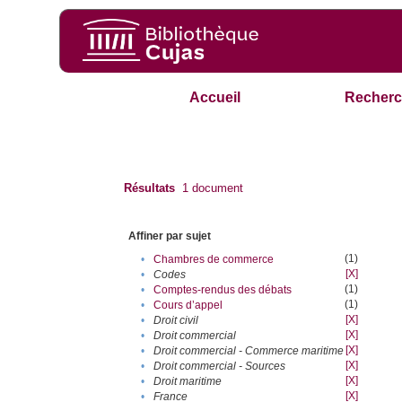
Accueil
Recherc
Résultats
1
document
Affiner par sujet
(1)
•
Chambres de commerce
[X]
•
Codes
(1)
•
Comptes-rendus des débats
(1)
•
Cours d’appel
[X]
•
Droit civil
[X]
•
Droit commercial
[X]
•
Droit commercial - Commerce maritime
[X]
•
Droit commercial - Sources
[X]
•
Droit maritime
[X]
•
France