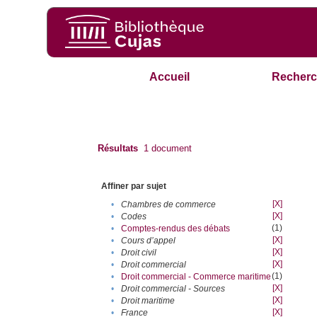
Accueil
Recherc
Résultats
1
document
Affiner par sujet
[X]
•
Chambres de commerce
[X]
•
Codes
(1)
•
Comptes-rendus des débats
[X]
•
Cours d’appel
[X]
•
Droit civil
[X]
•
Droit commercial
(1)
•
Droit commercial - Commerce maritime
[X]
•
Droit commercial - Sources
[X]
•
Droit maritime
[X]
•
France