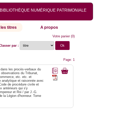
BIBLIOTHÈQUE NUMÉRIQUE PATRIMONIALE
les titres
A propos
Votre panier
(
0
)
Classer par :
Page: 1
dans les procès-verbaux du
s observations du Tribunat,
commerce, etc. etc. et
analytique et raisonnée avec
Code de procédure civile et
 antérieurs qui s'y
Empereur et Roi / par J.-G.
de la Légion d'honneur. Tome