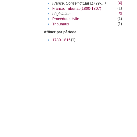
[X]
•
France. Conseil d’Etat (1799-....)
(1)
•
France. Tribunat (1800-1807)
[X]
•
Législation
(1)
•
Procédure civile
(1)
•
Tribunaux
Affiner par période
(1)
•
1789-1815