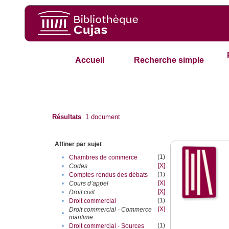
Accueil
Recherche simple
Résultats
1
document
Affiner par sujet
(1)
•
Chambres de commerce
[X]
•
Codes
(1)
•
Comptes-rendus des débats
[X]
•
Cours d’appel
[X]
•
Droit civil
(1)
•
Droit commercial
[X]
Droit commercial - Commerce
•
maritime
(1)
•
Droit commercial - Sources