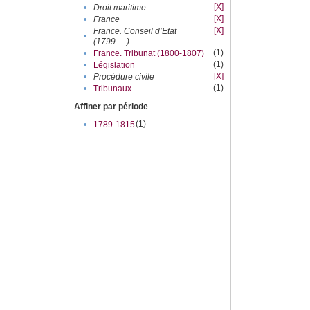
[X]
•
Droit maritime
[X]
•
France
[X]
France. Conseil d’Etat
•
(1799-....)
(1)
•
France. Tribunat (1800-1807)
(1)
•
Législation
[X]
•
Procédure civile
(1)
•
Tribunaux
Affiner par période
(1)
•
1789-1815